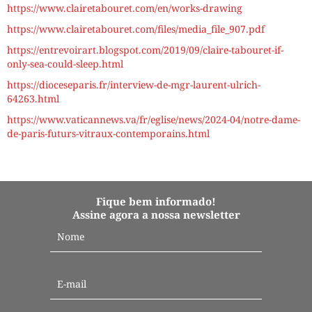
https://www.clairetabouret.com/en/works-drawing
https://www.clairetabouret.com/files/media_file_907.pdf
https://entrevoirart.blogspot.com/2019/09/claire-tabouret-if-
only-sea-could-sleep.html
https://dioceseparis.fr/interview-de-mgr-laurent-ulrich-
64263.html
https://www.vaticannews.va/fr/eglise/news/2024-04/notre-dame-
de-paris-futurs-vitraux-contemporains.html
Fique bem informado!
Assine agora a nossa newsletter