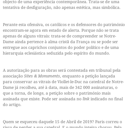
objecto de uma experiência contemporânea. Trata-se de uma
tentativa de desfiguração, não apenas estética, mas simbólica.
Perante esta ofensiva, os católicos e os defensores do património
encontram-se agora em estado de alerta. Porque não se trata
apenas de alguns vitrais: trata-se de compreender se Notre-
Dame ainda pertence à alma cristã da França ou se pode ser
entregue aos caprichos conjuntos do poder político e de uma
hierarquia eclesiástica seduzida pelo espírito do mundo.
A autorização para as obras será contestada em tribunal pela
associação
Sites & Monuments
, enquanto a petição lançada
para conservar as vitrais de Viollet-le-Duc na catedral de Notre-
Dame já recolheu, até à data, mais de 342 000 assinaturas, o
que a torna, de longe, a petição sobre o património mais
assinada que existe. Pode ser assinada no
link
indicado no final
do artigo.
Quem se esqueceu daquele 15 de Abril de 2019? Paris correu o
risco de perder a sua catedral. E o mundo inteiro chorou. Pela