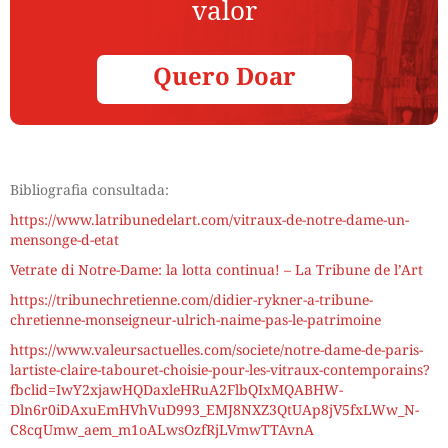
valor
Quero Doar
Bibliografia consultada:
https://www.latribunedelart.com/vitraux-de-notre-dame-un-
mensonge-d-etat
Vetrate di Notre-Dame: la lotta continua! – La Tribune de l’Art
https://tribunechretienne.com/didier-rykner-a-tribune-
chretienne-monseigneur-ulrich-naime-pas-le-patrimoine
https://www.valeursactuelles.com/societe/notre-dame-de-paris-
lartiste-claire-tabouret-choisie-pour-les-vitraux-contemporains?
fbclid=IwY2xjawHQDaxleHRuA2FlbQIxMQABHW-
Dln6r0iDAxuEmHVhVuD993_EMJ8NXZ3QtUAp8jV5fxLWw_N-
C8cqUmw_aem_m1oALwsOzfRjLVmwTTAvnA