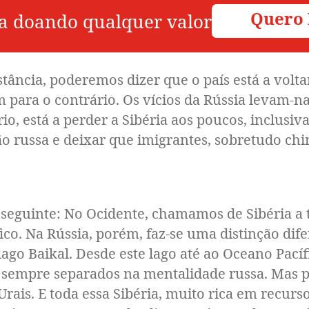
Quero
a doando qualquer valor
ia, poderemos dizer que o país está a voltar-
 para o contrário. Os vícios da Rússia levam-n
io, está a perder a Sibéria aos poucos, inclusiv
o russa e deixar que imigrantes, sobretudo chi
nte: No Ocidente, chamamos de Sibéria a tod
co. Na Rússia, porém, faz-se uma distinção difer
lago Baikal. Desde este lago até ao Oceano Pací
o sempre separados na mentalidade russa. Mas par
 Urais. E toda essa Sibéria, muito rica em recurs