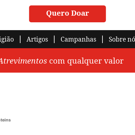
Quero Doar
igião
Artigos
Campanhas
Sobre nó
 Atrevimentos
com qualquer valor
steins