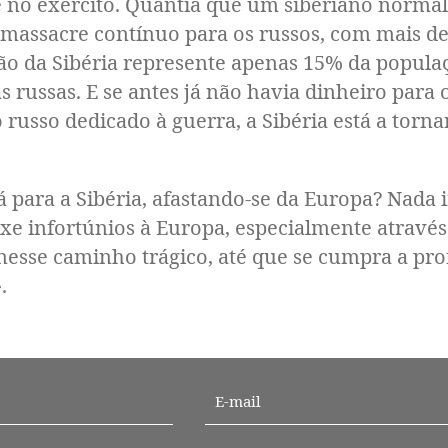
e no exército. Quantia que um siberiano normal 
 massacre contínuo para os russos, com mais d
o da Sibéria represente apenas 15% da populaç
 russas. E se antes já não havia dinheiro para
russo dedicado à guerra, a Sibéria está a torn
ra a Sibéria, afastando-se da Europa? Nada in
uxe infortúnios à Europa, especialmente atrav
nesse caminho trágico, até que se cumpra a pr
.