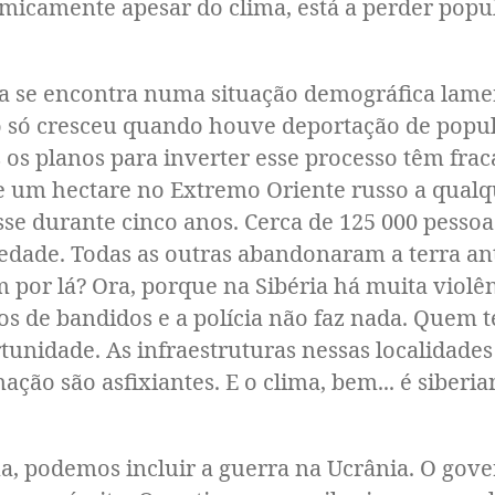
icamente apesar do clima, está a perder popu
 encontra numa situação demográfica lamentá
o só cresceu quando houve deportação de popul
os planos para inverter esse processo têm fra
e um hectare no Extremo Oriente russo a qualq
sse durante cinco anos. Cerca de 125 000 pessoa
iedade. Todas as outras abandonaram a terra an
m por lá? Ora, porque na Sibéria há muita viol
os de bandidos e a polícia não faz nada. Quem t
tunidade. As infraestruturas nessas localidades
ção são asfixiantes. E o clima, bem... é siberia
demos incluir a guerra na Ucrânia. O govern