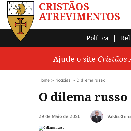
CRISTÃOS
ATREVIMENTOS
Política
Rel
Ajude o site
Cristãos
Home
Notícias
O dilema russo
O dilema russo
29 de Maio de 2026
Valdis Grin