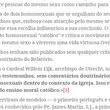
tre pessoas do mesmo sexo como caminho para 
vida de dois homossexuais que se orgulham do s
duos que, embora com atracção pelo mesmo sex
ue essa escolha influenciou a sua conclusão. O 
o homossexual "católico" e critica o moviment
 mesmo sexo a viverem uma vida virtuosa (ver 
hos tenham sido publicados sem qualquer crít
utrinário do Relatório.
 o Cardeal Willem Eijk, arcebispo de Utrecht, n
is testemunhos, sem comentários doutrinários
ssexuais dentro do contexto da Igreja. Isso 
o ensino moral católico
.
»
[5]
serviram de modelos — o primeiro português e
conhecidos pelo Pe. James Martin, S.J., a prin