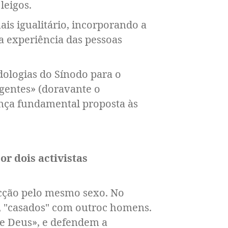
leigos.
is igualitário, incorporando a
a experiência das pessoas
dologias do Sínodo para o
gentes» (doravante o
dança fundamental proposta às
r dois activistas
cção pelo mesmo sexo. No
s, "casados" com outroc homens.
e Deus», e defendem a