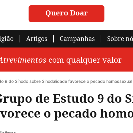
Quero Doar
igião
Artigos
Campanhas
Sobre nó
 Atrevimentos
com qualquer valor
udo 9 do Sínodo sobre Sinodalidade favorece o pecado homossexual
Grupo de Estudo 9 do 
avorece o pecado hom
 Solimeo