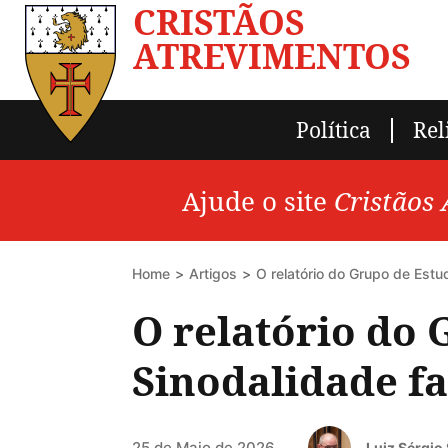
CRISTÃOS
ATREVIMENTOS
Política
Rel
Ajude o site
Cristãos
Home
Artigos
O relatório do Grupo de Est
O relatório do 
Sinodalidade f
25 de Maio de 2026
Luiz Sérgio