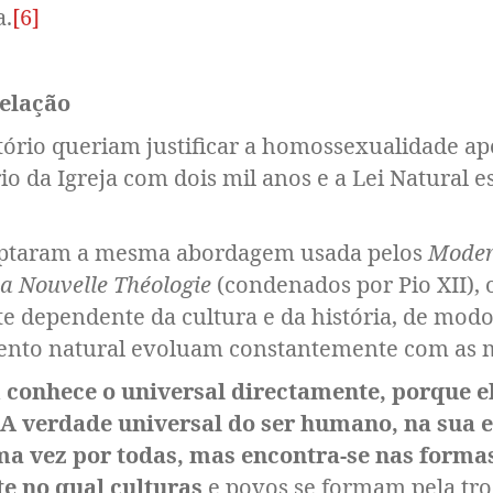
a.
[6]
velação
tório queriam justificar a homossexualidade a
io da Igreja com dois mil anos e a Lei Natural 
adoptaram a mesma abordagem usada pelos
Moder
da Nouvelle Théologie
(condenados por Pio XII), 
dependente da cultura e da história, de modo
nto natural evoluam constantemente com as m
conhece o universal directamente, porque e
. . A verdade universal do ser humano, na sua
a vez por todas, mas encontra-se nas formas
te no qual culturas
e povos se formam pela tro