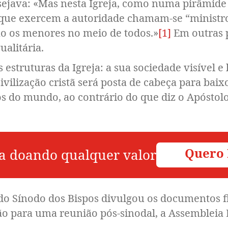
sejava: «Mas nesta Igreja, como numa pirâmide i
s que exercem a autoridade chamam-se “ministr
são os menores no meio de todos.
»
[1]
Em outras p
ualitária.
estruturas da Igreja: a sua sociedade visível e
vilização cristã será posta de cabeça para baix
s do mundo, ao contrário do que diz o Apóstol
Quero
a doando qualquer valor
 do Sínodo dos Bispos divulgou os documentos f
ão para uma reunião pós-sinodal, a Assembleia 