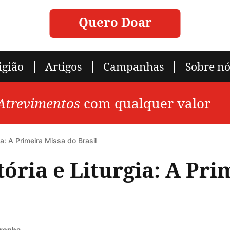
Quero Doar
igião
Artigos
Campanhas
Sobre nó
 Atrevimentos
com qualquer valor
ia: A Primeira Missa do Brasil
tória e Liturgia: A Pr
oronha