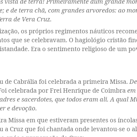
s vista de terra! Primeiramente dum grande mont
le; e de terra chã, com grandes arvoredos: ao mo
Terra de Vera Cruz.
alização, os próprios regimentos náuticos reco
os que se celebravam. O hagiológio cristão fin
standade. Era o sentimento religioso de um po
 de Cabrália foi celebrada a primeira Missa.
Det
Foi celebrada por Frei Henrique de Coimbra
em 
dres e sacerdotes, que todos eram ali. A qual Mi
er e devoção
.
ra Missa em que estiveram presentes os íncolas
 a Cruz que foi chantada onde levantou-se o al