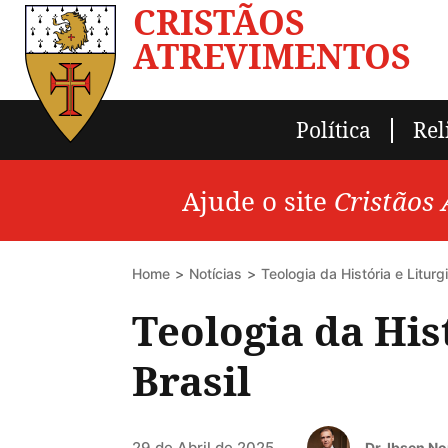
CRISTÃOS
ATREVIMENTOS
Política
Rel
Ajude o site
Cristãos
Home
Notícias
Teologia da História e Liturg
Teologia da His
Brasil
29 de Abril de 2025
Dr. Ibsen N