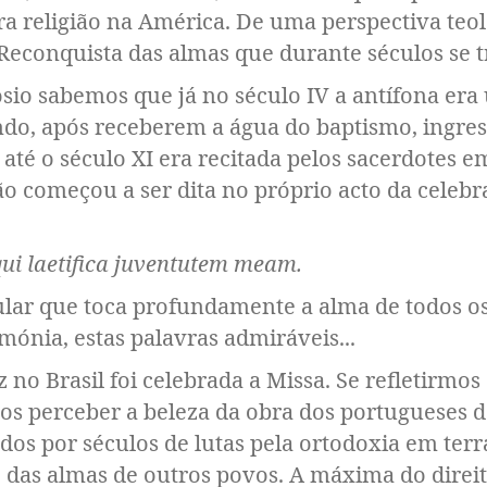
a religião na América. De uma perspectiva teol
conquista das almas que durante séculos se tr
o sabemos que já no século IV a antífona era u
o, após receberem a água do baptismo, ingres
. até o século XI era recitada pelos sacerdotes 
tão começou a ser dita no próprio acto da celebr
qui laetifica juventutem meam.
lar que toca profundamente a alma de todos 
ónia, estas palavras admiráveis...
no Brasil foi celebrada a Missa. Se refletirmos 
mos perceber a beleza da obra dos portugueses
dos por séculos de lutas pela ortodoxia em terr
 das almas de outros povos. A máxima do direit