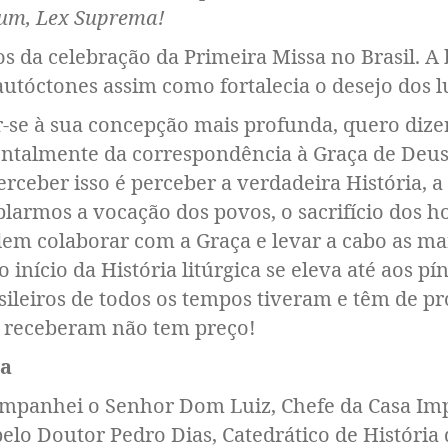
um, Lex Suprema!
os da celebração da Primeira Missa no Brasil. A
utóctones assim como fortalecia o desejo dos lu
r-se à sua concepção mais profunda, quero dizer
talmente da correspondência à Graça de Deus.
 Perceber isso é perceber a verdadeira História, 
mplarmos a vocação dos povos, o sacrifício dos 
em colaborar com a Graça e levar a cabo as mara
o início da História litúrgica se eleva até aos p
sileiros de todos os tempos tiveram e têm de pr
ue receberam não tem preço!
ha
panhei o Senhor Dom Luiz, Chefe da Casa Imper
elo Doutor Pedro Dias, Catedrático de História