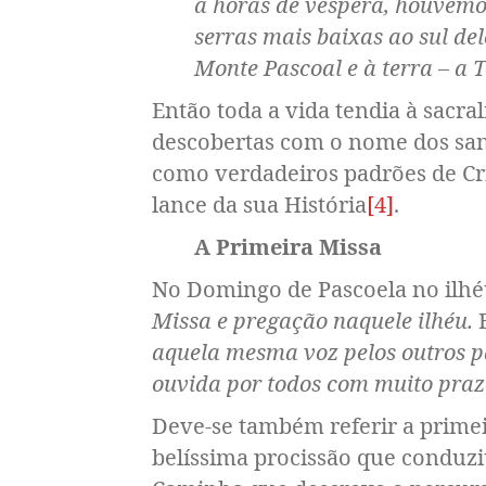
a horas de véspera, houvemo
serras mais baixas ao sul de
Monte Pascoal e à terra – a 
Então toda a vida tendia à sacr
descobertas com o nome dos sant
como verdadeiros padrões de Cri
lance da sua História
[4]
.
A Primeira Missa
No Domingo de Pascoela no ilhéu
Missa e pregação naquele ilhéu.
aquela mesma voz pelos outros pa
ouvida por todos com muito praz
Deve-se também referir a primei
belíssima procissão que conduziu