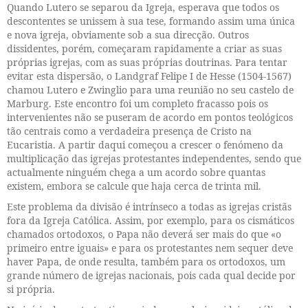
Quando Lutero se separou da Igreja, esperava que todos os
descontentes se unissem à sua tese, formando assim uma única
e nova igreja, obviamente sob a sua direcção. Outros
dissidentes, porém, começaram rapidamente a criar as suas
próprias igrejas, com as suas próprias doutrinas. Para tentar
evitar esta dispersão, o Landgraf Felipe I de Hesse (1504-1567)
chamou Lutero e Zwinglio para uma reunião no seu castelo de
Marburg. Este encontro foi um completo fracasso pois os
intervenientes não se puseram de acordo em pontos teológicos
tão centrais como a verdadeira presença de Cristo na
Eucaristia. A partir daqui começou a crescer o fenómeno da
multiplicação das igrejas protestantes independentes, sendo que
actualmente ninguém chega a um acordo sobre quantas
existem, embora se calcule que haja cerca de trinta mil.
Este problema da divisão é intrínseco a todas as igrejas cristãs
fora da Igreja Católica. Assim, por exemplo, para os cismáticos
chamados ortodoxos, o Papa não deverá ser mais do que «o
primeiro entre iguais» e para os protestantes nem sequer deve
haver Papa, de onde resulta, também para os ortodoxos, um
grande número de igrejas nacionais, pois cada qual decide por
si própria.