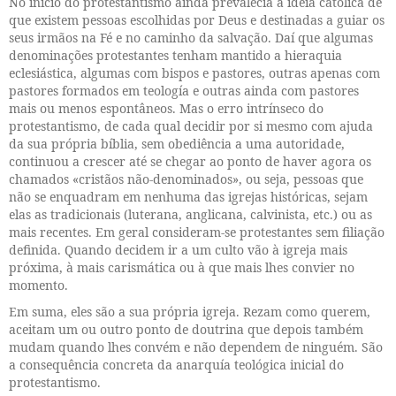
No início do protestantismo ainda prevalecia a ideia católica de
que existem pessoas escolhidas por Deus e destinadas a guiar os
seus irmãos na Fé e no caminho da salvação. Daí que algumas
denominações protestantes tenham mantido a hieraquia
eclesiástica, algumas com bispos e pastores, outras apenas com
pastores formados em teología e outras ainda com pastores
mais ou menos espontâneos. Mas o erro intrínseco do
protestantismo, de cada qual decidir por si mesmo com ajuda
da sua própria bíblia, sem obediência a uma autoridade,
continuou a crescer até se chegar ao ponto de haver agora os
chamados «cristãos não-denominados», ou seja, pessoas que
não se enquadram em nenhuma das igrejas históricas, sejam
elas as tradicionais (luterana, anglicana, calvinista, etc.) ou as
mais recentes. Em geral consideram-se protestantes sem filiação
definida. Quando decidem ir a um culto vão à igreja mais
próxima, à mais carismática ou à que mais lhes convier no
momento.
Em suma, eles são a sua própria igreja. Rezam como querem,
aceitam um ou outro ponto de doutrina que depois também
mudam quando lhes convém e não dependem de ninguém. São
a consequência concreta da anarquía teológica inicial do
protestantismo.